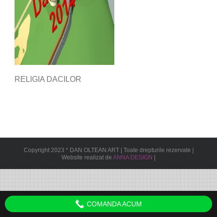
RELIGIA DACILOR
Copyright 2023 * DAN OLTEAN ART | Toate drepturile rezervate |
Website realizat de
ANNA DESIGN
|
COMANDA ACUM