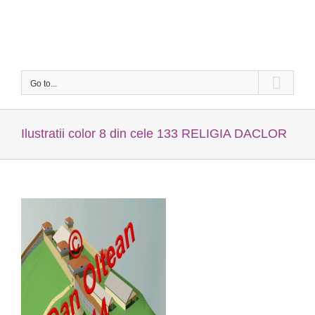
Skip
to
content
Go to...
Ilustratii color 8 din cele 133 RELIGIA DACLOR